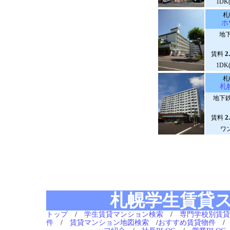
1DK
札
ホ
地下
2
賃料
1DK
札
札
地下鉄
2
賃料
ワ
札幌学生賃貸
トップ
/
学生賃貸マンション検索
/
専門学校別賃貸
件
/
賃貸マンション地図検索
/
おすすめ賃貸物件