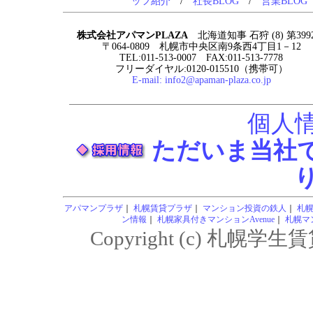
ッフ紹介
/
社長BLOG
/
営業BLOG
株式会社アパマンPLAZA
北海道知事 石狩 (8) 第399
〒064-0809 札幌市中央区南9条西4丁目1－12
TEL:011-513-0007 FAX:011-513-7778
フリーダイヤル:0120-015510（携帯可）
E-mail:
info2@apaman-plaza.co.jp
個人
ただいま当社
アパマンプラザ
｜
札幌賃貸プラザ
｜
マンション投資の鉄人
｜
札
ン情報
｜
札幌家具付きマンションAvenue
｜
札幌マン
Copyright (c) 札幌学生賃貸