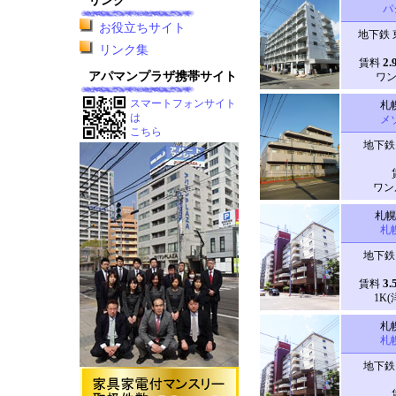
リンク
パ
お役立ちサイト
地下鉄 
リンク集
2.
賃料
アパマンプラザ携帯サイト
ワン
スマートフォンサイト
札
は
メ
こちら
地下鉄
ワンル
札幌
札
地下鉄
3.
賃料
1K(
札
札
地下鉄