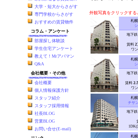
大学・短大からさがす
外観写真をクリックする
専門学校からさがす
札幌
おすすめの賃貸物件
シ
コラム・アンケート
地下鉄
部屋探し体験談
2
賃料
学生住宅アンケート
ワン
教えて！Mrアパマン
札幌
Q&A
シ
会社概要・その他
地下鉄
会社概要
2.
賃料
ワン
個人情報保護方針
札幌
スタッフ紹介
チサ
スタッフ採用情報
地下鉄
社長BLOG
営業BLOG
1DK(
お問い合せ(E-mail)
札幌