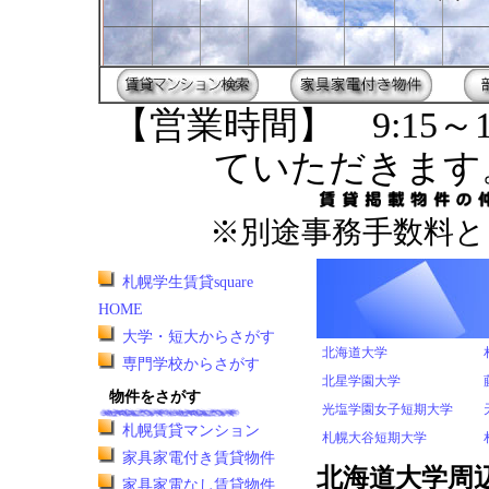
【営業時間】 9:15～1
ていただきます
※別途事務手数料と
札幌学生賃貸square
HOME
大学・短大からさがす
北海道大学
専門学校からさがす
北星学園大学
物件をさがす
光塩学園女子短期大学
札幌賃貸マンション
札幌大谷短期大学
家具家電付き賃貸物件
北海道大学周
家具家電なし賃貸物件