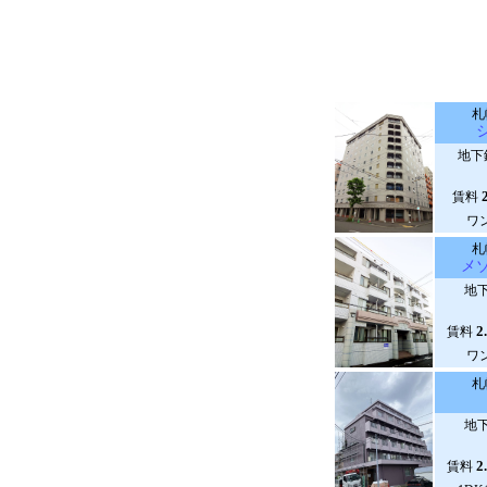
札
地下
賃料
ワ
札
メ
地下
2
賃料
ワ
札
地下
2
賃料