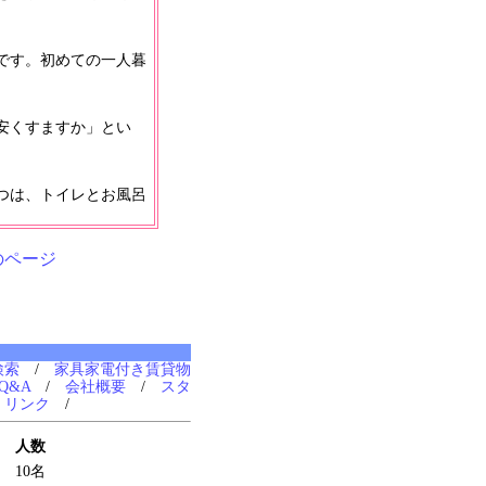
です。初めての一人暮
安くすますか」とい
つは、トイレとお風呂
のページ
検索
/
家具家電付き賃貸物
Q&A
/
会社概要
/
スタ
/
リンク
/
人数
10名