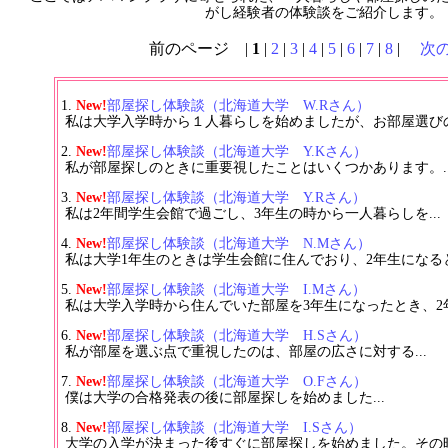
がし経験者の体験談をご紹介します。
前のページ |
1
|
2
|
3
|
4
|
5
|
6
|
7
|
8
|
次
New!
部屋探し体験談（北海道大学 W.Rさん）
私は大学入学時から１人暮らしを始めましたが、お部屋選びの知
New!
部屋探し体験談（北海道大学 Y.Kさん）
私が部屋探しのときに重要視したことはいくつかあります。..
New!
部屋探し体験談（北海道大学 Y.Rさん）
私は2年間学生会館で過ごし、3年生の時から一人暮らしを...
New!
部屋探し体験談（北海道大学 N.Mさん）
私は大学1年生のときは学生会館に住んでおり、2年生になるとき
New!
部屋探し体験談（北海道大学 I.Mさん）
私は大学入学時から住んでいた部屋を3年生になったとき、2年
New!
部屋探し体験談（北海道大学 H.Sさん）
私が部屋を選ぶ点で重視したのは、部屋の広さに対する...
New!
部屋探し体験談（北海道大学 O.Fさん）
僕は大学の合格発表の後に部屋探しを始めました...
New!
部屋探し体験談（北海道大学 I.Sさん）
大学の入学が決まった後すぐに部屋探しを始めました。その時の