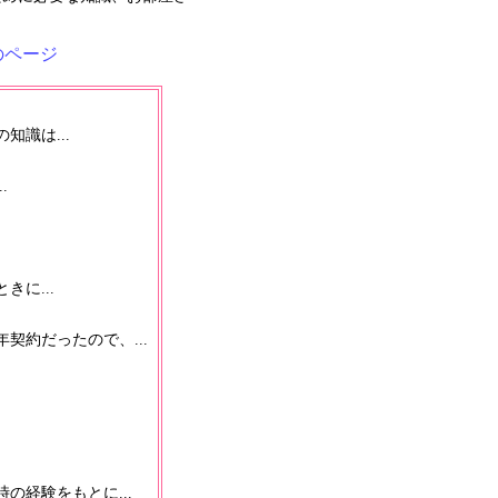
のページ
識は...
.
に...
契約だったので、...
経験をもとに...