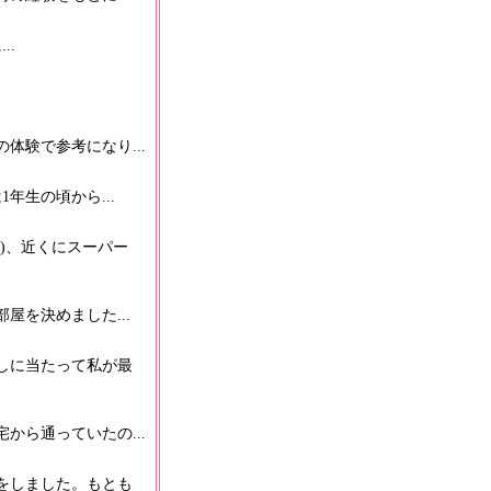
..
験で参考になり...
年生の頃から...
)、近くにスーパー
を決めました...
しに当たって私が最
ら通っていたの...
をしました。もとも