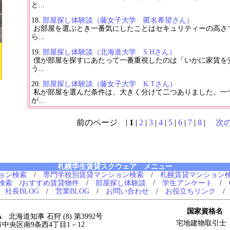
と...
部屋探し体験談（藤女子大学 匿名希望さん）
お部屋を選ぶとき一番気にしたことはセキュリティーの高さ
ら...
部屋探し体験談（北海道大学 S.Hさん）
僕が部屋を探すにあたって一番重視したのは「いかに家賃を
う...
部屋探し体験談（藤女子大学 K.Tさん）
私が部屋を選んだ条件は、大きく分けて二つありました。一
が...
前のページ |
1
|
2
|
3
|
4
|
5
|
6
|
7
|
8
|
次
札幌学生賃貸スクウェア メニュー
ョン検索
/
専門学校別賃貸マンション検索
/
札幌賃貸マンション
検索
/
おすすめ賃貸物件
/
部屋探し体験談
/
学生アンケート
/
/
社長BLOG
/
営業BLOG
/
お問い合わせ
/
お役立ちリンク
国家資格名
A
北海道知事 石狩 (8) 第3992号
宅地建物取引士
幌市中央区南9条西4丁目1－12