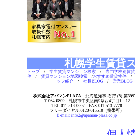
札幌学生賃貸
トップ
/
学生賃貸マンション検索
/
専門学校別賃貸
件
/
賃貸マンション地図検索
/
おすすめ賃貸物件
ッフ紹介
/
社長BLOG
/
営業BLOG
株式会社アパマンPLAZA
北海道知事 石狩 (8) 第399
〒064-0809 札幌市中央区南9条西4丁目1－12
TEL:011-513-0007 FAX:011-513-7778
フリーダイヤル:0120-015510（携帯可）
E-mail:
info2@apaman-plaza.co.jp
個人