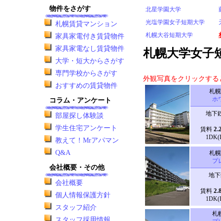
物件をさがす
北星学園大学
光塩学園女子短期大学
札幌賃貸マンション
札幌大谷短期大学
家具家電付き賃貸物件
家具家電なし賃貸物件
札幌大学女子
大学・短大からさがす
専門学校からさがす
外観写真をクリックする
おすすめの賃貸物件
札幌
ホ
コラム・アンケート
地下鉄
部屋探し体験談
学生住宅アンケート
2.
賃料
1DK(
教えて！Mrアパマン
Q&A
札幌
プ
会社概要・その他
地下
会社概要
2.
賃料
個人情報保護方針
1DK(
スタッフ紹介
札
スタッフ採用情報