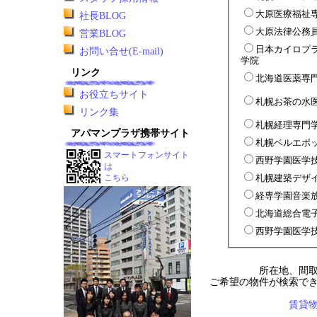
大原医療福祉
社長BLOG
大原法律公務
営業BLOG
日本カイロプ
お問い合せ(E-mail)
学院
リンク
北海道医薬専
お役立ちサイト
札幌お茶の水
リンク集
札幌経理専門
アパマンプラザ携帯サイト
札幌ベルエポ
スマートフォンサイト
西野学園医学
は
札幌建築デザ
こちら
経専学園音楽
北海道総合電
西野学園医学
所在地、間
ご希望の物件が検索で
賃貸