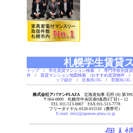
札幌学生賃貸
トップ
/
学生賃貸マンション検索
/
専門学校別賃貸
件
/
賃貸マンション地図検索
/
おすすめ賃貸物件
ッフ紹介
/
社長BLOG
/
営業BLOG
株式会社アパマンPLAZA
北海道知事 石狩 (8) 第399
〒064-0809 札幌市中央区南9条西4丁目1－12
TEL:011-513-0007 FAX:011-513-7778
フリーダイヤル:0120-015510（携帯可）
E-mail:
info2@apaman-plaza.co.jp
個人