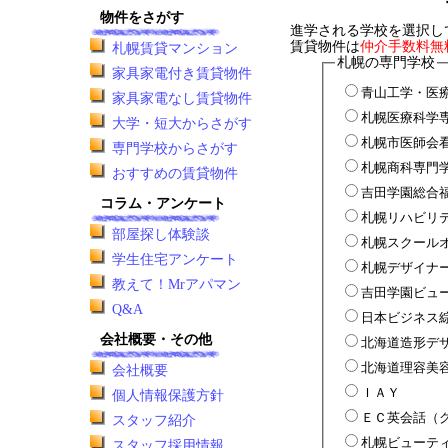
物件をさがす
進学される学校を選択し
賃貸物件は
仲介手数料無
札幌賃貸マンション
札幌の専門学校
家具家電付き賃貸物件
青山工学・医
家具家電なし賃貸物件
札幌医療科学
大学・短大からさがす
札幌市医師会
専門学校からさがす
札幌商科専門
おすすめの賃貸物件
吉田学園総合
コラム・アンケート
札幌リハビリ
部屋探し体験談
札幌スクール
学生住宅アンケート
札幌デザイナ
教えて！Mrアパマン
吉田学園ビュ
Q&A
日本ビジネス
会社概要・その他
北海道造形デ
北海道理容美
会社概要
ＩＡＹ
個人情報保護方針
ＥＣ英会話（
スタッフ紹介
札幌ビューテ
スタッフ採用情報