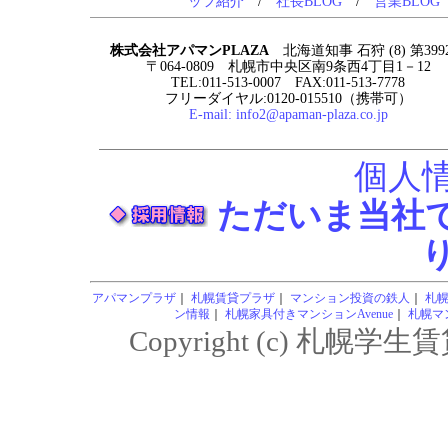
ッフ紹介
/
社長BLOG
/
営業BLOG
株式会社アパマンPLAZA
北海道知事 石狩 (8) 第399
〒064-0809 札幌市中央区南9条西4丁目1－12
TEL:011-513-0007 FAX:011-513-7778
フリーダイヤル:0120-015510（携帯可）
E-mail:
info2@apaman-plaza.co.jp
個人
ただいま当社
アパマンプラザ
｜
札幌賃貸プラザ
｜
マンション投資の鉄人
｜
札
ン情報
｜
札幌家具付きマンションAvenue
｜
札幌マン
Copyright (c) 札幌学生賃貸