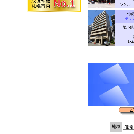
ワンルーム
札幌
チサ
地下鉄
1K(
地域