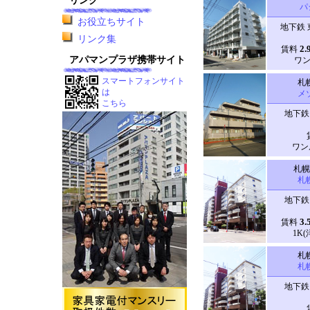
リンク
パ
お役立ちサイト
地下鉄 
リンク集
2.
賃料
アパマンプラザ携帯サイト
ワン
スマートフォンサイト
札
は
メ
こちら
地下鉄
ワンル
札幌
札
地下鉄
3.
賃料
1K(
札
札
地下鉄