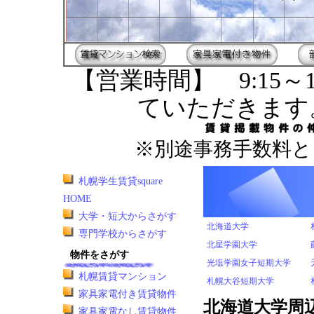
【営業時間】 9:15～1
ていただきます
※別途事務手数料と
札幌学生賃貸square
HOME
大学・短大からさがす
北海道大学
専門学校からさがす
北星学園大学
物件をさがす
光塩学園女子短期大学
札幌賃貸マンション
札幌大谷短期大学
家具家電付き賃貸物件
北海道大学周
家具家電なし賃貸物件