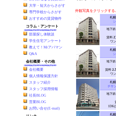
大学・短大からさがす
外観写真をクリックする
専門学校からさがす
札幌
おすすめの賃貸物件
シ
コラム・アンケート
地下鉄
部屋探し体験談
2
賃料
学生住宅アンケート
ワン
教えて！Mrアパマン
札幌
Q&A
シ
会社概要・その他
地下鉄
会社概要
2.
賃料
ワン
個人情報保護方針
札幌
スタッフ紹介
チサ
スタッフ採用情報
地下鉄
社長BLOG
営業BLOG
1DK(
お問い合せ(E-mail)
札幌