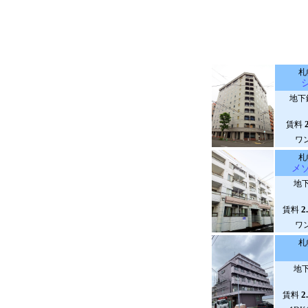
札
地下
賃料
ワ
札
メ
地下
2
賃料
ワ
札
地下
2
賃料