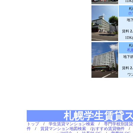
1DK
札
ホ
地下
2
賃料
1DK
札
札
地下鉄
2
賃料
ワ
札幌学生賃貸
トップ
/
学生賃貸マンション検索
/
専門学校別賃貸
件
/
賃貸マンション地図検索
/
おすすめ賃貸物件