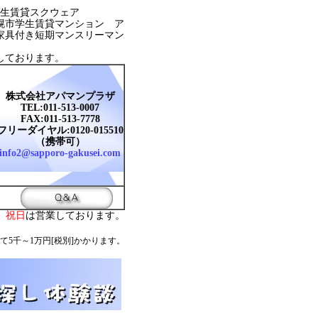
生賃貸スクウェア
幌市学生賃貸マンション ア
家具付き短期マンスリーマン
しております。
株式会社アパマンプラザ
TEL:011-513-0007
FAX:011-513-7778
フリーダイヤル:0120-015510
（携帯可）
info2@sapporo-gakusei.com
。
祝日
は営業しております。
て5千～1万円[税別]かかります。