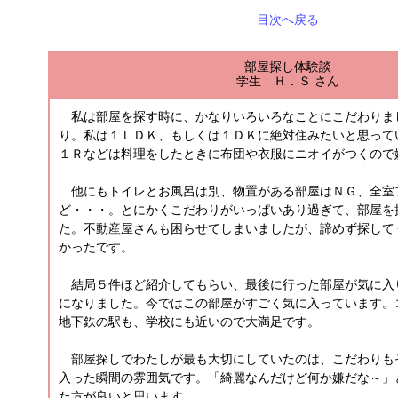
目次へ戻る
部屋探し体験談
学生 Ｈ．Ｓ さん
私は部屋を探す時に、かなりいろいろなことにこだわりま
り。私は１ＬＤＫ、もしくは１ＤＫに絶対住みたいと思って
１Ｒなどは料理をしたときに布団や衣服にニオイがつくので
他にもトイレとお風呂は別、物置がある部屋はＮＧ、全室
ど・・・。とにかくこだわりがいっぱいあり過ぎて、部屋を
た。不動産屋さんも困らせてしまいましたが、諦めず探して
かったです。
結局５件ほど紹介してもらい、最後に行った部屋が気に入
になりました。今ではこの部屋がすごく気に入っています。
地下鉄の駅も、学校にも近いので大満足です。
部屋探しでわたしが最も大切にしていたのは、こだわりも
入った瞬間の雰囲気です。「綺麗なんだけど何か嫌だな～」
た方が良いと思います。