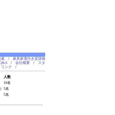
検索
/
家具家電付き賃貸物
Q&A
/
会社概要
/
スタ
/
リンク
/
人数
10名
士
5名
5名