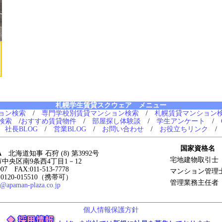
札幌学生賃貸スクウェア メニュー
ョン検索
/
専門学校別賃貸マンション検索
/
札幌賃貸マンション
検索
/
おすすめ賃貸物件
/
部屋探し体験談
/
学生アンケート
/
/
社長BLOG
/
営業BLOG
/
お問い合わせ
/
お役立ちリンク
国家資格名
A
北海道知事 石狩 (8) 第3992号
宅地建物取引士
幌市中央区南9条西4丁目1－12
007 FAX:011-513-7778
マンション管理
120-015510（携帯可）
管理業務主任者
2@apaman-plaza.co.jp
個人情報保護方針