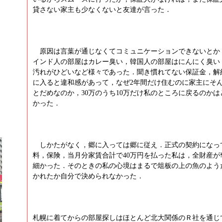
貸さない家主も少なくないと友達が言った．
原因は言葉が通じなくてコミュニケーションできないとか
インド人の部屋はカレー臭い，韓国人の部屋はにんにく臭い
汚れがひどいなど様々であった．聞き慣れてない保証金，解
に入ると違和感があって，なぜ2年間だけ住むのに家主にそ
とだめなのか，30万のうち10万だけ私のところに戻るのか
ト
かった．
ト
しかたがなく，郷に入っては郷に従え．正式の契約になっ
料，保険，当月分家賃合計で40万円を払った私は，全財産が
細かった．そのときの私の心境はまるで俎板の上の魚のよう
かれたか自分で決められなかった．
札幌に着てからの部屋探しはほとんど北大関係のＲ社を通じ