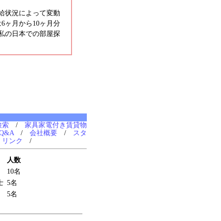
給状況によって変動
6ヶ月から10ヶ月分
私の日本での部屋探
検索
/
家具家電付き賃貸物
Q&A
/
会社概要
/
スタ
/
リンク
/
人数
10名
士
5名
5名