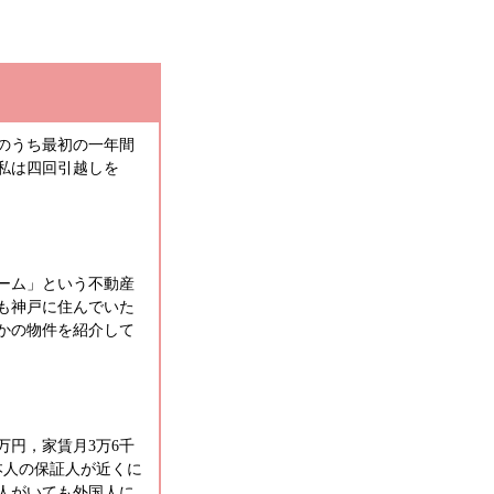
のうち最初の一年間
私は四回引越しを
ホーム」という不動産
も神戸に住んでいた
かの物件を紹介して
万円，家賃月3万6千
本人の保証人が近くに
人がいても外国人に