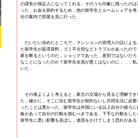
の課長が保証人になってくれる．そのうち印象に残ったのは2
った．お金を節約するため，他の留学生とルームシェアを考
社の案内で部屋を見に行った．
だいたい決めたところで，マンションの管理人の話による
た留学生が延滞賃料，ゴミ不分別などトラブルがあったので
家を断るというのだ．ショックであった．差別ではないだろ
なことになったのか？留学生全員が悪くはないのに．．．私
いた．
その後よくよく考えると，家主の立場から見ると理解でき
た．確かに，そこに住む留学生が契約ないし共同生活に必要
ったことは悪かった．留学生は外国にいる以上自分の後ろに
板があって自分の行動を慎むべきである．下手な行動をした
留学生に悪い影響を及ぼし，迷惑をかけてしまう恐れがある