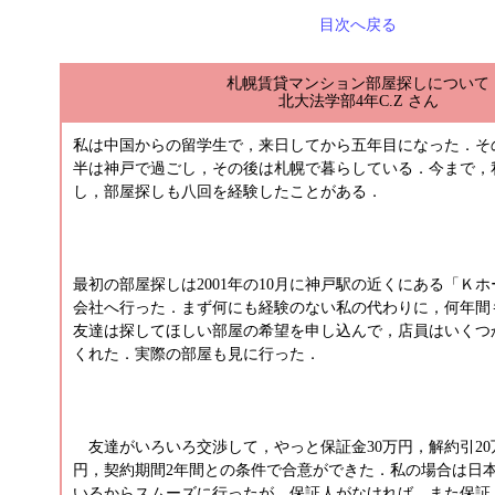
目次へ戻る
札幌賃貸マンション部屋探しについて
北大法学部4年C.Z さん
私は中国からの留学生で，来日してから五年目になった．そ
半は神戸で過ごし，その後は札幌で暮らしている．今まで，
し，部屋探しも八回を経験したことがある．
最初の部屋探しは2001年の10月に神戸駅の近くにある「Ｋ
会社へ行った．まず何にも経験のない私の代わりに，何年間
友達は探してほしい部屋の希望を申し込んで，店員はいくつ
くれた．実際の部屋も見に行った．
友達がいろいろ交渉して，やっと保証金30万円，解約引20
円，契約期間2年間との条件で合意ができた．私の場合は日
いるからスムーズに行ったが，保証人がなければ，また保証