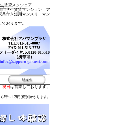
生賃貸スクウェア
幌市学生賃貸マンション ア
家具付き短期マンスリーマン
しております。
株式会社アパマンプラザ
TEL:011-513-0007
FAX:011-513-7778
フリーダイヤル:0120-015510
（携帯可）
info2@sapporo-gakusei.com
。
祝日
は営業しております。
て5千～1万円[税別]かかります。