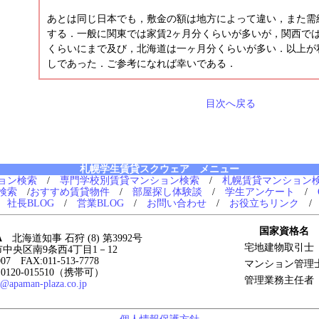
あとは同じ日本でも，敷金の額は地方によって違い，また需
する．一般に関東では家賃2ヶ月分くらいが多いが，関西では
くらいにまで及び，北海道は一ヶ月分くらいが多い．以上が
しであった．ご参考になれば幸いである．
目次へ戻る
札幌学生賃貸スクウェア メニュー
ョン検索
/
専門学校別賃貸マンション検索
/
札幌賃貸マンション
検索
/
おすすめ賃貸物件
/
部屋探し体験談
/
学生アンケート
/
/
社長BLOG
/
営業BLOG
/
お問い合わせ
/
お役立ちリンク
国家資格名
A
北海道知事 石狩 (8) 第3992号
宅地建物取引士
幌市中央区南9条西4丁目1－12
007 FAX:011-513-7778
マンション管理
120-015510（携帯可）
管理業務主任者
2@apaman-plaza.co.jp