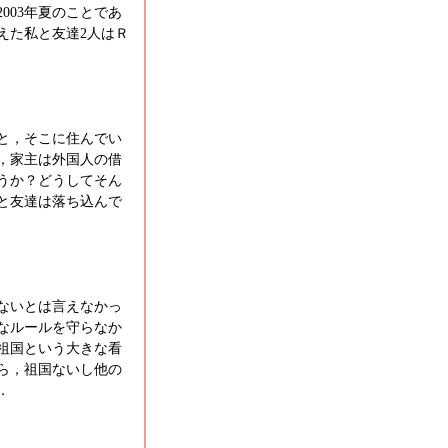
003年夏のことであ
えた私と友達2人はＲ
と，そこに住んでい
，家主は外国人の借
うか？どうしてそん
と友達は落ち込んで
ないとは言えなかっ
なルールを守らなか
祖国という大きな看
ら，祖国ないし他の
．