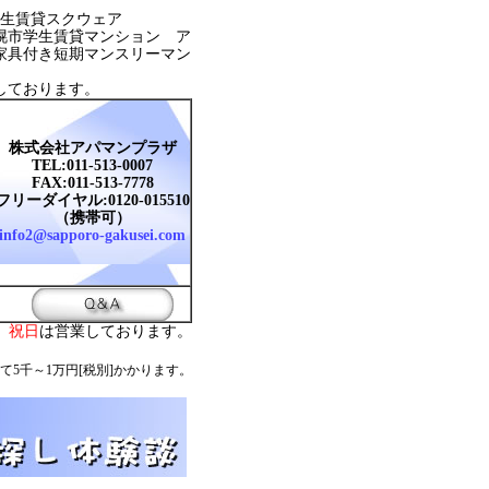
生賃貸スクウェア
幌市学生賃貸マンション ア
家具付き短期マンスリーマン
しております。
株式会社アパマンプラザ
TEL:011-513-0007
FAX:011-513-7778
フリーダイヤル:0120-015510
（携帯可）
info2@sapporo-gakusei.com
。
祝日
は営業しております。
て5千～1万円[税別]かかります。