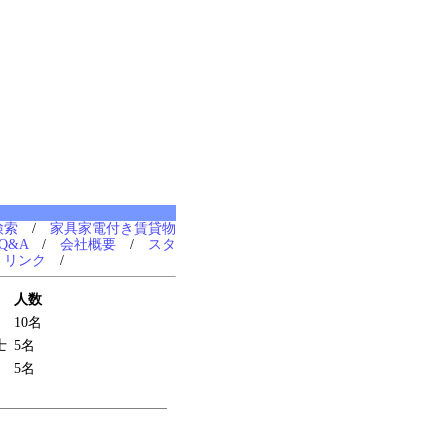
検索
/
家具家電付き賃貸物
Q&A
/
会社概要
/
スタ
/
リンク
/
人数
10名
士
5名
5名