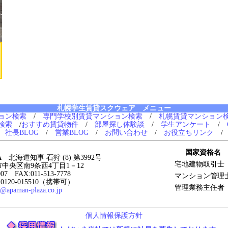
札幌学生賃貸スクウェア メニュー
ョン検索
/
専門学校別賃貸マンション検索
/
札幌賃貸マンション
検索
/
おすすめ賃貸物件
/
部屋探し体験談
/
学生アンケート
/
/
社長BLOG
/
営業BLOG
/
お問い合わせ
/
お役立ちリンク
国家資格名
A
北海道知事 石狩 (8) 第3992号
宅地建物取引士
幌市中央区南9条西4丁目1－12
007 FAX:011-513-7778
マンション管理
120-015510（携帯可）
管理業務主任者
2@apaman-plaza.co.jp
個人情報保護方針