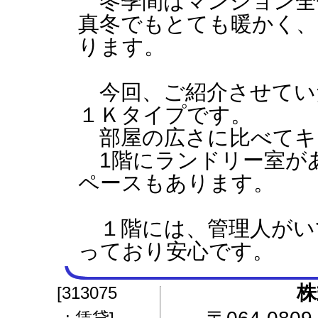
冬季間はマンション全
真冬でもとても暖かく、
ります。
今回、ご紹介させてい
１Ｋタイプです。
部屋の広さに比べてキ
1階にランドリー室が
ペースもあります。
１階には、管理人がい
っており安心です。
株
[313075