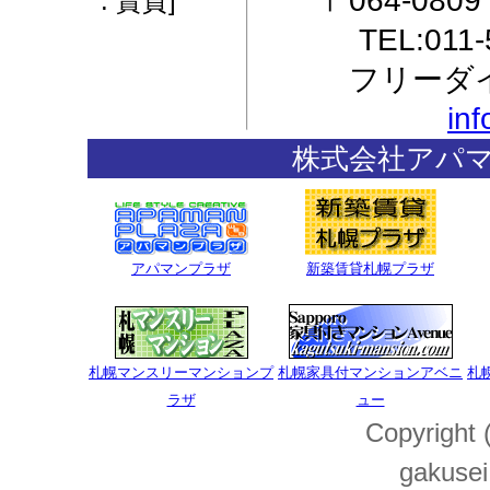
〒064-08
: 賃貸]
TEL:011
フリーダイ
in
株式会社アパ
アパマンプラザ
新築賃貸札幌プラザ
札幌マンスリーマンションプ
札幌家具付マンションアベニ
札
ラザ
ュー
Copyright 
gakusei