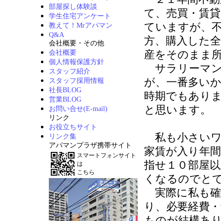
部屋探し体験談
て、売買・賃
学生住宅アンケート
ていますが、
教えて！Mrアパマン
Q&A
方、購入した
会社概要・その他
産をそのまま
会社概要
個人情報保護方針
サラリーマン
スタッフ紹介
が、一番多い
スタッフ採用情報
社長BLOG
時期でもあり
営業BLOG
と思います。
お問い合せ(E-mail)
リンク
お役立ちサイト
私も小さいワ
リンク集
アパマンプラザ携帯サイト
家賃が入り年
スマートフォンサイト
指せ１０部屋以
は
こちら
くなるのでと
実際に私も確
り、必要経費
ものが結構あ