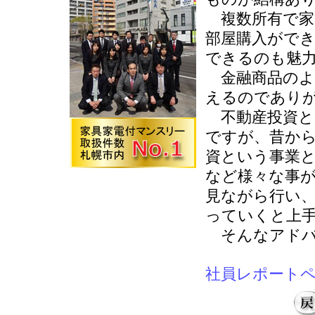
複数所有で家
部屋購入がで
できるのも魅
金融商品のよ
えるのであり
不動産投資と
ですが、昔か
資という事業
など様々な事
見ながら行い
っていくと上
そんなアドバ
社員レポート