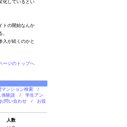
変化しているとい
イトの開始なんか
る。
参入が続くのかと
。
ページのトップへ
貸マンション検索
/
し体験談
/
学生アン
お問い合わせ
/
お役
人数