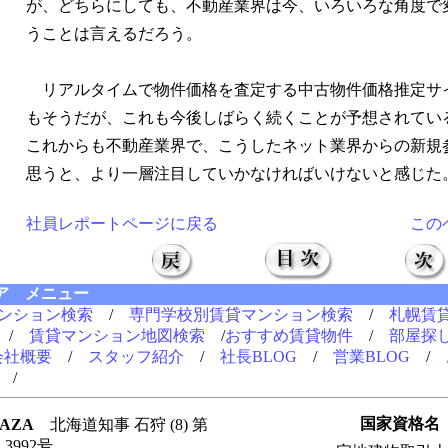
が、どちらにしても、不動産業界は今、いろいろな角度で
うことは言えるだろう。
リアルタイムで物件価格を査定する中古物件価格推定サ
もそうだが、これも今後しばらく続くことが予想されてい
これからも不動産業界で、こうしたネット業界からの新規
思うと、より一層注目していかなければいけないと感じた
社員レポートページに戻る
この
ア メニュー
ンション検索
/
専門学校別賃貸マンション検索
/
札幌賃
/
賃貸マンション地図検索
/
おすすめ賃貸物件
/
部屋探
会社概要
/
スタッフ紹介
/
社長BLOG
/
営業BLOG
/
/
国家資格名
AZA
北海道知事 石狩 (8) 第
3992号