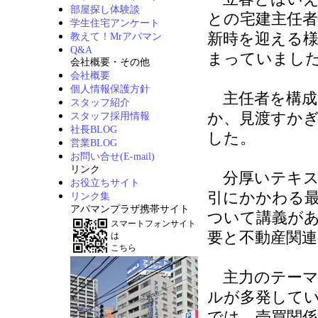
部屋探し体験談
との宅建主任
学生住宅アンケート
新時を迎える
教えて！Mrアパマン
Q&A
まっていまし
会社概要・その他
会社概要
個人情報保護方針
主任者を構成
スタッフ紹介
か、見渡すか
スタッフ採用情報
社長BLOG
した。
営業BLOG
お問い合せ(E-mail)
リンク
分厚いテキス
お役立ちサイト
引にかかわる
リンク集
アパマンプラザ携帯サイト
ついて講義が
スマートフォンサイト
要と不動産関
は
こちら
主力のテーマ
ルが多発して
では、売買関係3