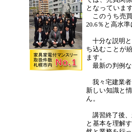
となっていま
このうち売買
20.6％と高水
十分な説明と
ち込むことが
ます。
最新の判例な
我々宅建業者
新しい知識と
ん。
講習終了後、
と基本を理解
然と業務を行