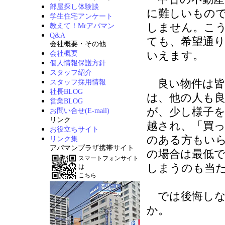
部屋探し体験談
に難しいもの
学生住宅アンケート
しません。こ
教えて！Mrアパマン
Q&A
ても、希望通
会社概要・その他
いえます。
会社概要
個人情報保護方針
スタッフ紹介
良い物件は皆
スタッフ採用情報
社長BLOG
は、他の人も
営業BLOG
が、少し様子
お問い合せ(E-mail)
リンク
越され、「買
お役立ちサイト
のある方もい
リンク集
アパマンプラザ携帯サイト
の場合は最低
スマートフォンサイト
しまうのも当
は
こちら
では後悔しな
か。