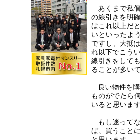
あくまで私個
の線引きを明
はこれ以上だ
いといったよ
ですし、大抵
れ以下でこう
線引きをして
ることが多い
良い物件を購
ものがでたら
いると思いま
もし迷ってな
ば、買うこと
と思います。