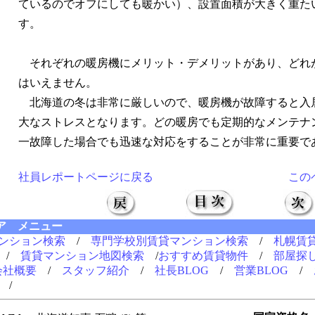
ているのでオフにしても暖かい）、設置面積が大きく重た
す。
それぞれの暖房機にメリット・デメリットがあり、どれ
はいえません。
北海道の冬は非常に厳しいので、暖房機が故障すると入
大なストレスとなります。どの暖房でも定期的なメンテナ
一故障した場合でも迅速な対応をすることが非常に重要で
社員レポートページに戻る
この
ア メニュー
ンション検索
/
専門学校別賃貸マンション検索
/
札幌賃
/
賃貸マンション地図検索
/
おすすめ賃貸物件
/
部屋探
会社概要
/
スタッフ紹介
/
社長BLOG
/
営業BLOG
/
/