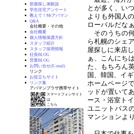
部屋探し体験談
とが多く、い
学生住宅アンケート
よりも外国人
教えて！Mrアパマン
Q&A
ローバルだな
会社概要・その他
そのうちの何
会社概要
個人情報保護方針
ら札幌のシェ
スタッフ紹介
屋探しに来店
スタッフ採用情報
社長BLOG
ぁ、こんにち
営業BLOG
た、もちろん
お問い合せ(E-mail)
リンク
国、韓国、イ
お役立ちサイト
ホームページ
リンク集
アパマンプラザ携帯サイト
ッドが置いて
スマートフォンサイト
ース・浴室ト
は
こちら
ユニットバス
マンションよ
日本で仕事を