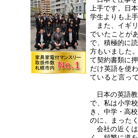
上手です。日
学生よりも上
また、イギリ
でいたことが
で、積極的に
方もいました
て契約書類に
だけ英語を使
ていると言っ
日本の英語教
で、私は小学
き、中学・高
のに、まった
会社の近くは
く、頻繁に道