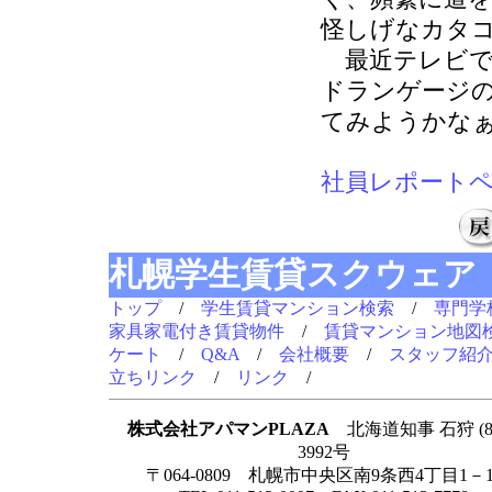
怪しげなカタ
最近テレビで
ドランゲージ
てみようかな
社員レポート
札幌学生賃貸スクウェア
トップ
/
学生賃貸マンション検索
/
専門学
家具家電付き賃貸物件
/
賃貸マンション地図
ケート
/
Q&A
/
会社概要
/
スタッフ紹
立ちリンク
/
リンク
/
株式会社アパマンPLAZA
北海道知事 石狩 (8
3992号
〒064-0809 札幌市中央区南9条西4丁目1－1