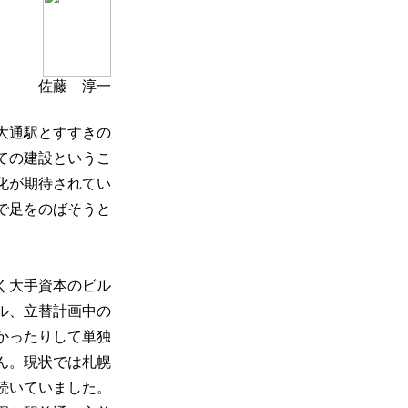
佐藤 淳一
大通駅とすすきの
ての建設というこ
化が期待されてい
で足をのばそうと
く大手資本のビル
ル、立替計画中の
かったりして単独
ん。現状では札幌
続いていました。