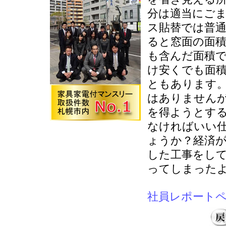
分は適当にご
ス貼替では普
ると窓面の面
も含んだ面積
け安くでも面
ともあります
はありません
を得ようとす
なければいい
ょうか？経済
した工事をし
ってしまった
社員レポート