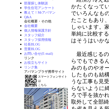
部屋探し体験談
かたくなって
学生住宅アンケート
でいろんなも
教えて！Mrアパマン
Q&A
たこともあり
会社概要・その他
しゃいます。
会社概要
個人情報保護方針
単純に比較す
スタッフ紹介
はそうはいか
スタッフ採用情報
社長BLOG
営業BLOG
最近感じるの
お問い合せ(E-mail)
リンク
らでもできる
お役立ちサイト
みのものやオ
リンク集
アパマンプラザ携帯サイト
したものも結
スマートフォンサイト
うな工事も見
は
こちら
らないように
ろで手を抜か
取外して全部
を省き見える