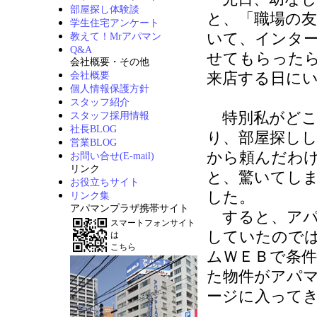
部屋探し体験談
と、「職場の
学生住宅アンケート
いて、インタ
教えて！Mrアパマン
Q&A
せてもらった
会社概要・その他
来店する日に
会社概要
個人情報保護方針
スタッフ紹介
特別私がどこ
スタッフ採用情報
社長BLOG
り、部屋探し
営業BLOG
から頼んだわ
お問い合せ(E-mail)
リンク
と、驚いてし
お役立ちサイト
した。
リンク集
アパマンプラザ携帯サイト
すると、アパ
スマートフォンサイト
していたので
は
こちら
ムＷＥＢで条
た物件がアパ
ージに入って