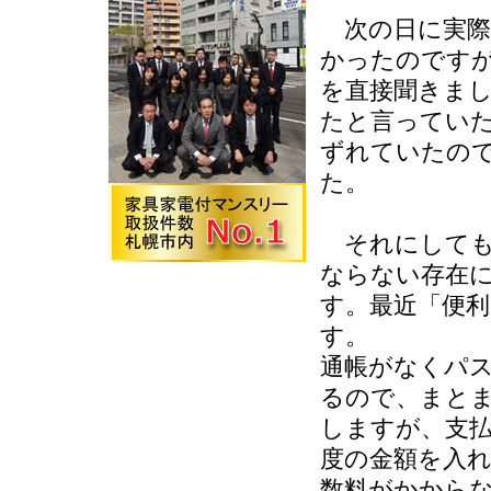
次の日に実際
かったのです
を直接聞きま
たと言ってい
ずれていたの
た。
それにしても
ならない存在
す。最近「便
す。
通帳がなくパ
るので、まと
しますが、支
度の金額を入
数料がかから