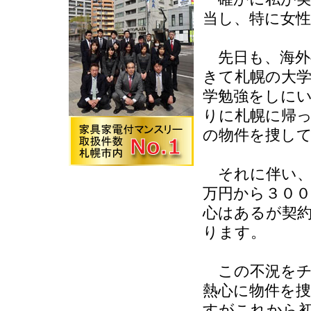
当し、特に女
先日も、海外
きて札幌の大
学勉強をしに
りに札幌に帰
の物件を捜し
それに伴い、
万円から３０
心はあるが契
ります。
この不況をチ
熱心に物件を
すがこれから