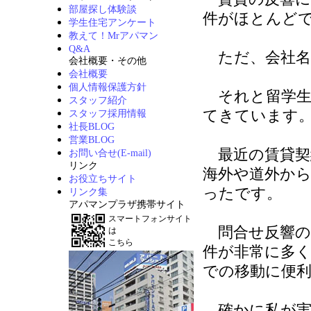
部屋探し体験談
件がほとんど
学生住宅アンケート
教えて！Mrアパマン
Q&A
ただ、会社名
会社概要・その他
会社概要
個人情報保護方針
それと留学生
スタッフ紹介
てきています
スタッフ採用情報
社長BLOG
営業BLOG
最近の賃貸契
お問い合せ(E-mail)
リンク
海外や道外か
お役立ちサイト
ったです。
リンク集
アパマンプラザ携帯サイト
スマートフォンサイト
問合せ反響の
は
こちら
件が非常に多
での移動に便
確かに私が実